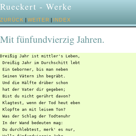
Rueckert - Werke
ZURÜCK
|
WEITER
|
INDEX
Mit fünfundvierzig Jahren.
Dreißig Jahr ist mittler's Leben,

 Dreißig Jahr im Durchschitt lebt

 Ein Geborner, bis man neben

 Seinen Vätern ihn begräbt.

 Und die Hälfte drüber schon

 hat der Vater dir gegeben;

 Bist du nicht gerührt davon?

 Klagtest, wenn der Tod heut eben

 Klopfte an mit leisem Ton?

 Was der Schlag der Todtenuhr

 In der Wand bedeuten mag:

 Du durchlebtest, merk' es nur,
