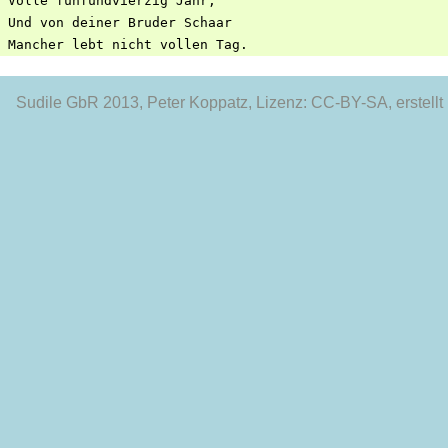
 Volle fünfundvierzig Jahr,

 Und von deiner Bruder Schaar

Sudile GbR 2013
, Peter Koppatz, Lizenz: CC-BY-SA, erstellt