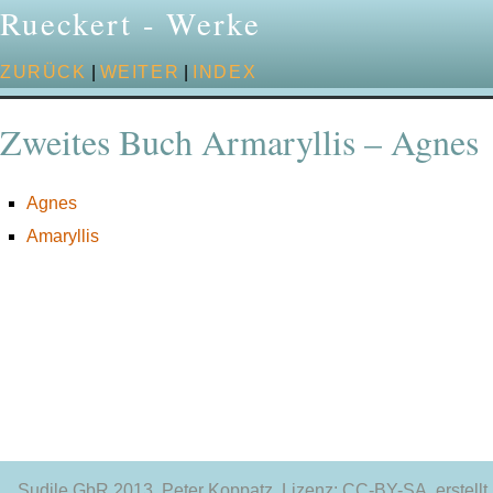
Rueckert - Werke
ZURÜCK
|
WEITER
|
INDEX
Zweites Buch Armaryllis – Agnes
Agnes
Amaryllis
Sudile GbR 2013
, Peter Koppatz, Lizenz: CC-BY-SA, erstellt