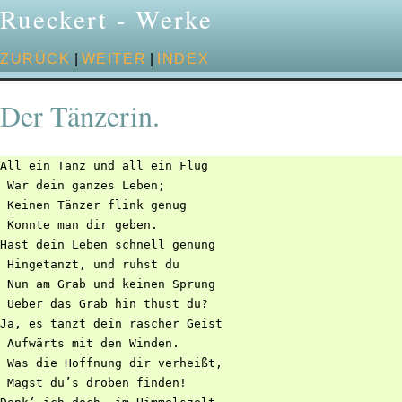
Rueckert - Werke
ZURÜCK
|
WEITER
|
INDEX
Der Tänzerin.
All ein Tanz und all ein Flug

 War dein ganzes Leben;

 Keinen Tänzer flink genug

 Konnte man dir geben.

Hast dein Leben schnell genung

 Hingetanzt, und ruhst du

 Nun am Grab und keinen Sprung

 Ueber das Grab hin thust du?

Ja, es tanzt dein rascher Geist

 Aufwärts mit den Winden.

 Was die Hoffnung dir verheißt,

 Magst du’s droben finden!
