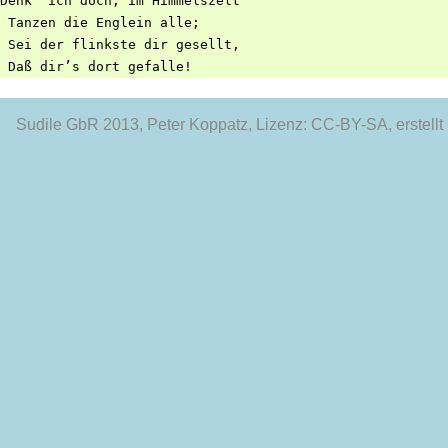
Denk’ ich doch, im Himmelszelt

 Tanzen die Englein alle;

 Sei der flinkste dir gesellt,

Sudile GbR 2013
, Peter Koppatz, Lizenz: CC-BY-SA, erstellt