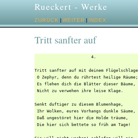
Rueckert - Werke
ZURÜCK
|
WEITER
|
INDEX
Tritt sanfter auf
                       4.

Tritt sanfter auf mit deinem Flügelschlage
 O Zephyr, denn du rührtest heilige Räume;

 Es flehen dich die Blätter dieser Bäume,

 Nicht zu verwehen ihre leise Klage.

Senkt duftiger zu diesem Blumenhage,

 Ihr Wolken, eures Vorhangs dunkle Säume,

 Daß ungestöret hier die Holde träume,

 Die hier sich bettete so früh am Tage!
