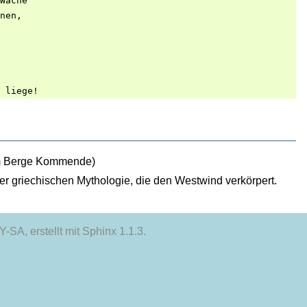
Wache

nen,

om Berge Kommende)
der griechischen Mythologie, die den Westwind verkörpert.
-SA, erstellt mit
Sphinx
1.1.3.