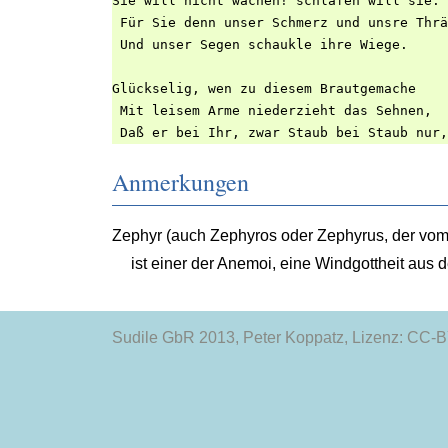
Sie will nicht wachen! schlafen will sie. 
 Für Sie denn unser Schmerz und unsre Thrä
 Und unser Segen schaukle ihre Wiege.

Glückselig, wen zu diesem Brautgemache

 Mit leisem Arme niederzieht das Sehnen,

Anmerkungen
Zephyr (auch Zephyros oder Zephyrus, der v
ist einer der Anemoi, eine Windgottheit aus 
Sudile GbR 2013
, Peter Koppatz, Lizenz: CC-BY