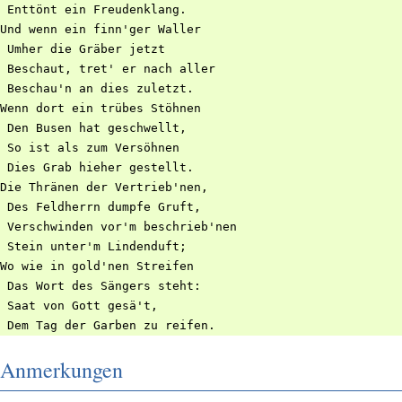
 Enttönt ein Freudenklang.

Und wenn ein finn'ger Waller

 Umher die Gräber jetzt

 Beschaut, tret' er nach aller

 Beschau'n an dies zuletzt.

Wenn dort ein trübes Stöhnen

 Den Busen hat geschwellt,

 So ist als zum Versöhnen

 Dies Grab hieher gestellt.

Die Thränen der Vertrieb'nen,

 Des Feldherrn dumpfe Gruft,

 Verschwinden vor'm beschrieb'nen

 Stein unter'm Lindenduft;

Wo wie in gold'nen Streifen

 Das Wort des Sängers steht:

 Saat von Gott gesä't,

Anmerkungen