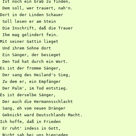
 Ist noch ein Grab zu finden,

 Dem soll, wer trauert, nah'n.

Dort in der Linden Schauer

 Soll lesen er am Stein

 Die Inschrift, daß die Trauer

 Ihm mag gelindert fein.

Mit seiner Gattin lieget

 Und ihrem Sohne dort

 Ein Sänger, der besieget

 Den Tod hat durch ein Wort.

Es ist der fromme Sänger,

 Der sang des Heiland's Sieg,

 Zu dem er, ein Empfänger

 Der Palm', im Tod entstieg.

Es ist derselbe Sänger,

 Der auch die Hermannsschlacht

 Sang, eh vom neuen Dränger

 Geknickt ward Deutschlands Macht.

Ich hoffe, daß in Frieden

 Er ruht' indess in Gott,

 Nicht sah bei uns hienieden
