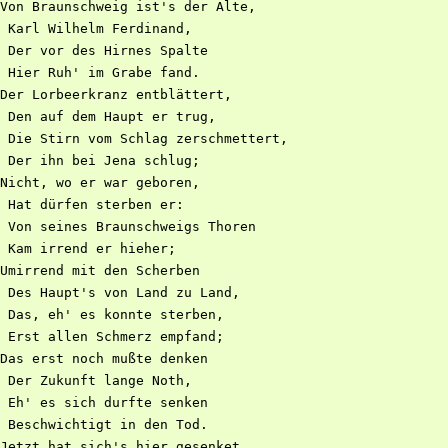
Von Braunschweig ist's der Alte,

 Karl Wilhelm Ferdinand,

 Der vor des Hirnes Spalte

 Hier Ruh' im Grabe fand.

Der Lorbeerkranz entblättert,

 Den auf dem Haupt er trug,

 Die Stirn vom Schlag zerschmettert,

 Der ihn bei Jena schlug;

Nicht, wo er war geboren,

 Hat dürfen sterben er:

 Von seines Braunschweigs Thoren

 Kam irrend er hieher;

Umirrend mit den Scherben

 Des Haupt's von Land zu Land,

 Das, eh' es konnte sterben,

 Erst allen Schmerz empfand;

Das erst noch mußte denken

 Der Zukunft lange Noth,

 Eh' es sich durfte senken

 Beschwichtigt in den Tod.

Jetzt hat sich's hier gesenket,
