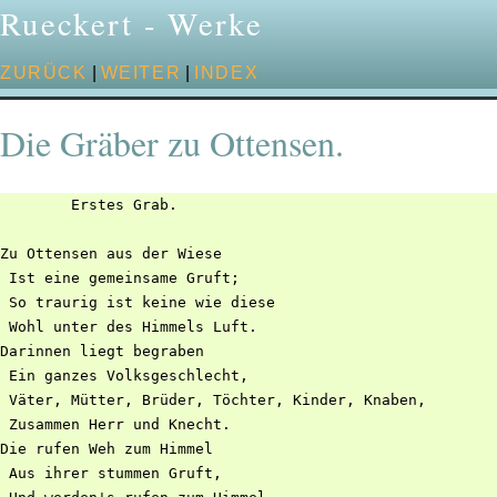
Rueckert - Werke
ZURÜCK
|
WEITER
|
INDEX
Die Gräber zu Ottensen.
        Erstes Grab.

Zu Ottensen aus der Wiese

 Ist eine gemeinsame Gruft;

 So traurig ist keine wie diese

 Wohl unter des Himmels Luft.

Darinnen liegt begraben

 Ein ganzes Volksgeschlecht,

 Väter, Mütter, Brüder, Töchter, Kinder, Knaben,

 Zusammen Herr und Knecht.

Die rufen Weh zum Himmel

 Aus ihrer stummen Gruft,
