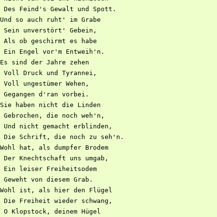
 Des Feind's Gewalt und Spott.

Und so auch ruht' im Grabe

 Sein unverstört' Gebein,

 Als ob geschirmt es habe

 Ein Engel vor'm Entweih'n.

Es sind der Jahre zehen

 Voll Druck und Tyrannei,

 Voll ungestümer Wehen,

 Gegangen d'ran vorbei.

Sie haben nicht die Linden

 Gebrochen, die noch weh'n,

 Und nicht gemacht erblinden,

 Die Schrift, die noch zu seh'n.

Wohl hat, als dumpfer Brodem

 Der Knechtschaft uns umgab,

 Ein leiser Freiheitsodem

 Geweht von diesem Grab.

Wohl ist, als hier den Flügel

 Die Freiheit wieder schwang,

 O Klopstock, deinem Hügel
