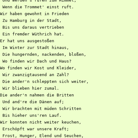
 Und werden's rufen zum Himmel,

 Wenn die Trommet' einst ruft.

Wir haben gewohnt in Frieden

 Zu Hamburg in der Stadt,

 Bis uns daraus vertrieben

 Ein fremder Wüthrich hat.

Er hat uns ausgestoßen

 Im Winter zur Stadt hinaus,

 Die hungernden, nackenden, bloßen,

 Wo finden wir Dach und Haus?

Wo finden wir Kost und Kleider,

 Wir zwanzigtausend an Zahl?

 Die ander'n schleppten sich weiter,

 Wir blieben hier zumal.

Die ander'n nahmen die Britten

 Und and're die Dänen auf;

 Wir brachten mit müden Schritten

 Bis hieher uns'ren Lauf.

Wir konnten nicht weiter keuchen,

 Erschöpft war unsere Kraft;

 Frost, Hunger, Elend und Seuchen,
