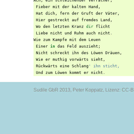
Ach
,
ein
schleichender
Verräther
,
Fieber
mit
der
kalten
Hand
,
Hat
dich
,
fern
der
Gruft
der
Väter
,
Hier
gestreckt
auf
fremdes
Land
,
Wo
den
letzten
Kranz
dir
flicht
Liebe
nicht
und
Ruhm
auch
nicht
.
Wie
zum
Kampfe
mit
dem
Leuen
Einer
in
das
Feld
auszieht
;
Nicht
schreckt
ihn
des
Löwen
Dräuen
,
Wie
er
muthig
vorwärts
sieht
,
Rückwärts
eine
Schlang
' ihn sticht,
Und
zum
Löwen
kommt
er
nicht
.
Sudile GbR 2013
, Peter Koppatz, Lizenz: CC-BY