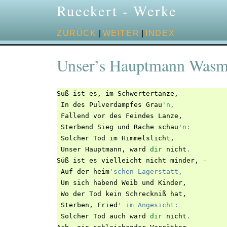
Rueckert - Werke
ZURÜCK
|
WEITER
|
INDEX
Unser’s Hauptmann Wasme
Süß
ist
es
,
im
Schwertertanze
,
In
des
Pulverdampfes
Grau
'n,
Fallend
vor
des
Feindes
Lanze
,
Sterbend
Sieg
und
Rache
schau
'n:
Solcher
Tod
im
Himmelslicht
,
Unser
Hauptmann
,
ward
dir
nicht
.
Süß
ist
es
vielleicht
nicht
minder
,
-
Auf
der
heim
'schen Lagerstatt,
Um
sich
habend
Weib
und
Kinder
,
Wo
der
Tod
kein
Schreckniß
hat
,
Sterben
,
Fried
' im Angesicht:
Solcher
Tod
auch
ward
dir
nicht
.