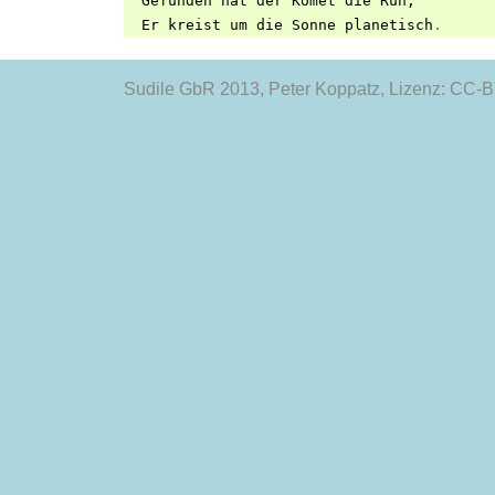
Gefunden
hat
der
Komet
die
Ruh
,
Er
kreist
um
die
Sonne
planetisch
.
Sudile GbR 2013
, Peter Koppatz, Lizenz: CC-BY