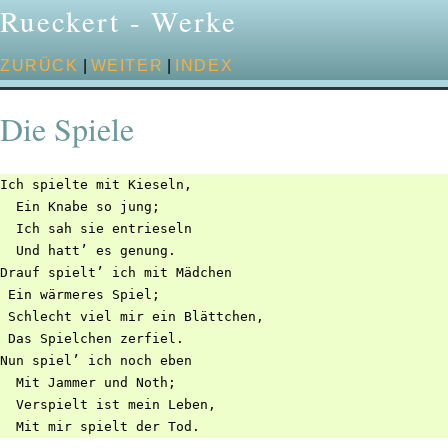
Rueckert - Werke
ZURÜCK
|
WEITER
|
INDEX
Die Spiele
Ich spielte mit Kieseln,

  Ein Knabe so jung;

  Ich sah sie entrieseln

  Und hatt’ es genung.

Drauf spielt’ ich mit Mädchen

 Ein wärmeres Spiel;

 Schlecht viel mir ein Blättchen,

 Das Spielchen zerfiel.

Nun spiel’ ich noch eben

  Mit Jammer und Noth;

  Verspielt ist mein Leben,
