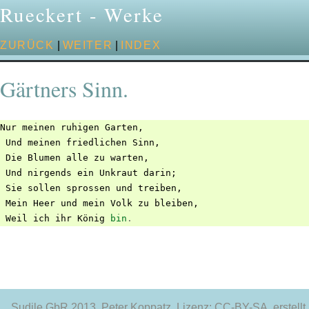
Rueckert - Werke
ZURÜCK
|
WEITER
|
INDEX
Gärtners Sinn.
Nur
meinen
ruhigen
Garten
,
Und
meinen
friedlichen
Sinn
,
Die
Blumen
alle
zu
warten
,
Und
nirgends
ein
Unkraut
darin
;
Sie
sollen
sprossen
und
treiben
,
Mein
Heer
und
mein
Volk
zu
bleiben
,
Weil
ich
ihr
König
bin
.
Sudile GbR 2013
, Peter Koppatz, Lizenz: CC-BY-SA, erstellt