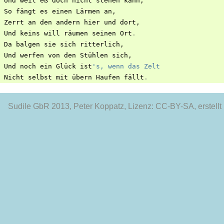
Und
weil
eß
doch
nicht
stehen
kann
,
So
fängt
es
einen
Lärmen
an
,
Zerrt
an
den
andern
hier
und
dort
,
Und
keins
will
räumen
seinen
Ort
.
Da
balgen
sie
sich
ritterlich
,
Und
werfen
von
den
Stühlen
sich
,
Und
noch
ein
Glück
ist
's, wenn das Zelt
Nicht
selbst
mit
übern
Haufen
fällt
.
Sudile GbR 2013
, Peter Koppatz, Lizenz: CC-BY-SA, erstellt