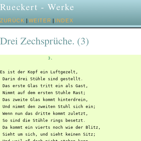
Rueckert - Werke
ZURÜCK
|
WEITER
|
INDEX
Drei Zechsprüche. (3)
3.
Es
ist
der
Kopf
ein
Luftgezelt
,
Darin
drei
Stühle
sind
gestellt
.
Das
erste
Glas
tritt
ein
als
Gast
,
Nimmt
auf
dem
ersten
Stuhle
Rast
;
Das
zweite
Glas
kommt
hinterdrein
,
Und
nimmt
den
zweiten
Stuhl
sich
ein
;
Wenn
nun
das
dritte
kommt
zuletzt
,
So
sind
die
Stühle
rings
besetzt
.
Da
kommt
ein
vierts
noch
wie
der
Blitz
,
Sieht
um
sich
,
und
sieht
keinen
Sitz
;