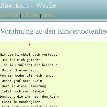
Rueckert - Werke
ZURÜCK
|
WEITER
|
INDEX
Vorahnung zu den Kindertodtenlie
               2.

Mit dem Kirchhof auch vertraut

 Hab ich mich gemacht,

 Ihn im Frühlicht mir beschaut

 Und in Sternennacht.

Von mir weder alt noch jung,

 Weder groß noch klein,

 Barg in diese Dämmerung

 Jetzt noch sein Gebein.

Dennoch, die ihr hier den Reihn

 Führt im Mondenglanz,
