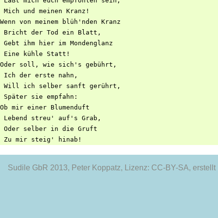
 Laßt mich euch empfohlen sein,

 Mich und meinen Kranz!

Wenn von meinem blüh'nden Kranz

 Bricht der Tod ein Blatt,

 Gebt ihm hier im Mondenglanz

 Eine kühle Statt!

Oder soll, wie sich's gebührt,

 Ich der erste nahn,

 Will ich selber sanft gerührt,

 Später sie empfahn:

Ob mir einer Blumenduft

 Lebend streu' auf's Grab,

 Oder selber in die Gruft

Sudile GbR 2013
, Peter Koppatz, Lizenz: CC-BY-SA, erstellt