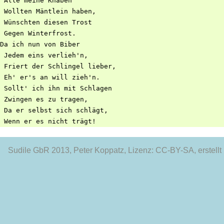
 Alle meine Knaben

 Wollten Mäntlein haben,

 Wünschten diesen Trost

 Gegen Winterfrost.

Da ich nun von Biber

 Jedem eins verlieh'n,

 Friert der Schlingel lieber,

 Eh' er's an will zieh'n.

 Sollt' ich ihn mit Schlagen

 Zwingen es zu tragen,

 Da er selbst sich schlägt,

Sudile GbR 2013
, Peter Koppatz, Lizenz: CC-BY-SA, erstellt