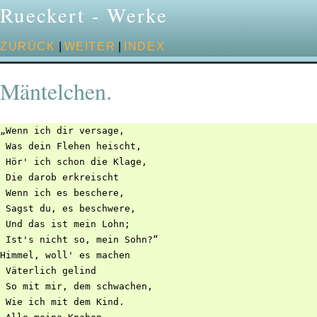
Rueckert - Werke
ZURÜCK
|
WEITER
|
INDEX
Mäntelchen.
„Wenn ich dir versage,

 Was dein Flehen heischt,

 Hör' ich schon die Klage,

 Die darob erkreischt

 Wenn ich es beschere,

 Sagst du, es beschwere,

 Und das ist mein Lohn;

 Ist's nicht so, mein Sohn?“

Himmel, woll' es machen

 Väterlich gelind

 So mit mir, dem schwachen,

 Wie ich mit dem Kind.
