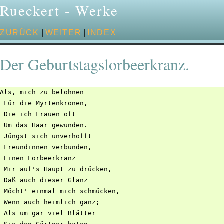
Rueckert - Werke
ZURÜCK
|
WEITER
|
INDEX
Der Geburtstagslorbeerkranz.
Als, mich zu belohnen

 Für die Myrtenkronen,

 Die ich Frauen oft

 Um das Haar gewunden.

 Jüngst sich unverhofft

 Freundinnen verbunden,

 Einen Lorbeerkranz

 Mir auf's Haupt zu drücken,

 Daß auch dieser Glanz

 Möcht' einmal mich schmücken,

 Wenn auch heimlich ganz;

 Als um gar viel Blätter
