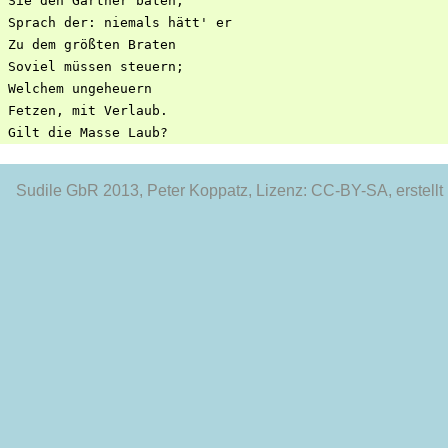
 Sie den Gärtner baten,

 Sprach der: niemals hätt' er

 Zu dem größten Braten

 Soviel müssen steuern;

 Welchem ungeheuern

 Fetzen, mit Verlaub.

Sudile GbR 2013
, Peter Koppatz, Lizenz: CC-BY-SA, erstellt