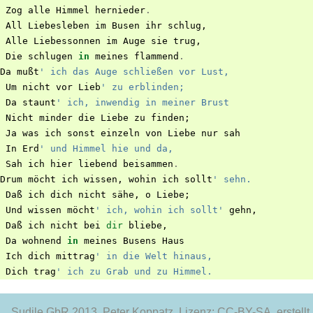
Zog
alle
Himmel
hernieder
.
All
Liebesleben
im
Busen
ihr
schlug
,
Alle
Liebessonnen
im
Auge
sie
trug
,
Die
schlugen
in
meines
flammend
.
Da
mußt
' ich das Auge schließen vor Lust,
Um
nicht
vor
Lieb
' zu erblinden;
Da
staunt
' ich, inwendig in meiner Brust
Nicht
minder
die
Liebe
zu
finden
;
Ja
was
ich
sonst
einzeln
von
Liebe
nur
sah
In
Erd
' und Himmel hie und da,
Sah
ich
hier
liebend
beisammen
.
Drum
möcht
ich
wissen
,
wohin
ich
sollt
' sehn.
Daß
ich
dich
nicht
sähe
,
o
Liebe
;
Und
wissen
möcht
' ich, wohin ich sollt'
gehn
,
Daß
ich
nicht
bei
dir
bliebe
,
Da
wohnend
in
meines
Busens
Haus
Ich
dich
mittrag
' in die Welt hinaus,
Dich
trag
' ich zu Grab und zu Himmel.
Sudile GbR 2013
, Peter Koppatz, Lizenz: CC-BY-SA, erstellt