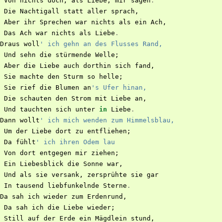
Von
nichts
doch
,
als
Liebe
,
mir
sagen
.
Die
Nachtigall
statt
aller
sprach
,
Aber
ihr
Sprechen
war
nichts
als
ein
Ach
,
Das
Ach
war
nichts
als
Liebe
.
Draus
woll
' ich gehn an des Flusses Rand,
Und
sehn
die
stürmende
Welle
;
Aber
die
Liebe
auch
dorthin
sich
fand
,
Sie
machte
den
Sturm
so
helle
;
Sie
rief
die
Blumen
an
's Ufer hinan,
Die
schauten
den
Strom
mit
Liebe
an
,
Und
tauchten
sich
unter
in
Liebe
.
Dann
wollt
' ich mich wenden zum Himmelsblau,
Um
der
Liebe
dort
zu
entfliehen
;
Da
fühlt
' ich ihren Odem lau
Von
dort
entgegen
mir
ziehen
;
Ein
Liebesblick
die
Sonne
war
,
Und
als
sie
versank
,
zersprühte
sie
gar
In
tausend
liebfunkelnde
Sterne
.
Da
sah
ich
wieder
zum
Erdenrund
,
Da
sah
ich
die
Liebe
wieder
;
Still
auf
der
Erde
ein
Mägdlein
stund
,