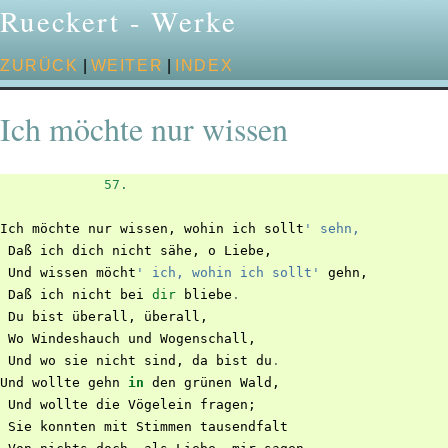
Rueckert - Werke
ZURÜCK
|
WEITER
|
INDEX
Ich möchte nur wissen
57.
Ich
möchte
nur
wissen
,
wohin
ich
sollt
' sehn,
Daß
ich
dich
nicht
sähe
,
o
Liebe
,
Und
wissen
möcht
' ich, wohin ich sollt'
gehn
,
Daß
ich
nicht
bei
dir
bliebe
.
Du
bist
überall
,
überall
,
Wo
Windeshauch
und
Wogenschall
,
Und
wo
sie
nicht
sind
,
da
bist
du
.
Und
wollte
gehn
in
den
grünen
Wald
,
Und
wollte
die
Vögelein
fragen
;
Sie
konnten
mit
Stimmen
tausendfalt