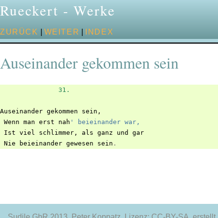
Rueckert - Werke
ZURÜCK
|
WEITER
|
INDEX
Auseinander gekommen sein
31.
Auseinander
gekommen
sein
,
Wenn
man
erst
nah
' beieinander war,
Ist
viel
schlimmer
,
als
ganz
und
gar
Nie
beieinander
gewesen
sein
.
Sudile GbR 2013
, Peter Koppatz, Lizenz: CC-BY-SA, erstellt