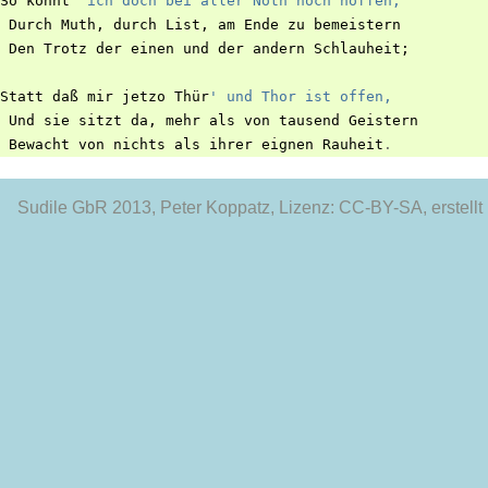
So
könnt
' ich doch bei aller Noth noch hoffen,
Durch
Muth
,
durch
List
,
am
Ende
zu
bemeistern
Den
Trotz
der
einen
und
der
andern
Schlauheit
;
Statt
daß
mir
jetzo
Thür
' und Thor ist offen,
Und
sie
sitzt
da
,
mehr
als
von
tausend
Geistern
Bewacht
von
nichts
als
ihrer
eignen
Rauheit
.
Sudile GbR 2013
, Peter Koppatz, Lizenz: CC-BY-SA, erstellt