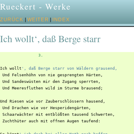
Rueckert - Werke
ZURÜCK
|
WEITER
|
INDEX
Ich wollt‘, daß Berge starr
3.
Ich
wollt
', daß Berge starr von Wäldern grausend,
Und
Felsenhöhn
von
nie
gesprengten
Härten
,
Und
Sandeswüsten
mir
den
Zugang
sperrten
,
Und
Meeresfluthen
wild
im
Sturme
brausend
;
Und
Riesen
wie
vor
Zauberschlössern
hausend
,
Und
Drachen
wie
vor
Hesperidengärten
,
Schaarwächter
mit
entblößten
tausend
Schwerten
,
Zuchthüter
auch
mit
offnen
Augen
taufend
: