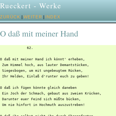
Rueckert - Werke
ZURÜCK
|
WEITER
|
INDEX
O daß mit meiner Hand
             62.

O daß mit meiner Hand ich könnt' erheben,

 Zum Himmel hoch, aus lauter Demantstücken,

 Siegesbogen, um mit ungebeugtem Rücken,

 Ihr Helden, Einlaß d'runter euch zu geben!

O daß ich fügen könnte gleich daneben

 Ein Joch der Schmach, gebaut aus zweien Krücken,

 Darunter euer Feind sich müßte bücken,

 Um nie hinfort in Hochmuth auszustreben!
