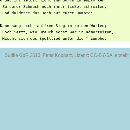
O daß ihr selbst nicht ihn durch Ehrenpforten

 Zu eurer Schmach noch immer ließet schreiten,

 Und duldetet das Joch auf eurem Rumpfe!

Dann säng' ich laut'ren Sieg in reinen Worten;

 Doch jetzt, wie Brauch sonst war in Römerzeiten,

Sudile GbR 2013
, Peter Koppatz, Lizenz: CC-BY-SA, erstellt